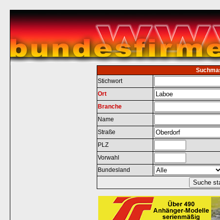
Suchma
Stichwort
Ort
Branche
Name
Straße
PLZ
Vorwahl
Bundesland