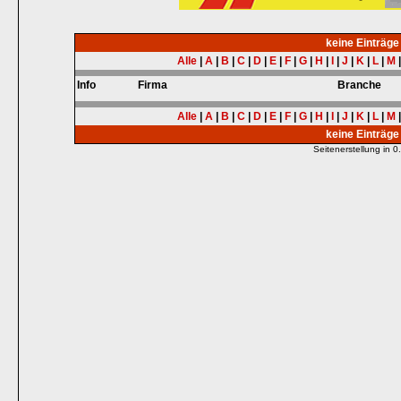
keine Einträg
Alle
|
A
|
B
|
C
|
D
|
E
|
F
|
G
|
H
|
I
|
J
|
K
|
L
|
M
Info
Firma
Branche
Alle
|
A
|
B
|
C
|
D
|
E
|
F
|
G
|
H
|
I
|
J
|
K
|
L
|
M
keine Einträg
Seitenerstellung in