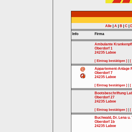
Alle
|
A
|
B
|
C
|
Info
Firma
Ambulante Krankenpfl
Oberdorf 1
24235
Laboe
|
[ Eintrag bestätigen ]
[
Appartement-Anlage F
Oberdorf 7
24235
Laboe
|
[ Eintrag bestätigen ]
[
Bootsbeschriftung La
Oberdorf 27
24235
Laboe
|
[ Eintrag bestätigen ]
[
Buchwald, Dr. Lena u.
Oberdorf 1b
24235
Laboe