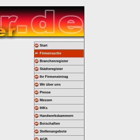
Start
Firmensuche
Branchenregister
Städteregister
Ihr Firmeneintrag
Wir über uns
Presse
Messen
IHKs
Handwerkskammern
Botschaften
Stellenangebote
AGB