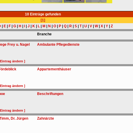
10 Einträge gefunden
[1]
D
|
E
|
F
|
G
|
H
|
I
|
J
|
K
|
L
|
M
|
N
|
O
|
P
|
Q
|
R
|
S
|
T
|
U
|
V
|
W
|
X
|
Y
|
Z
Branche
ege Frey u. Nagel
Ambulante Pflegedienste
 Eintrag ändern ]
ördeblick
Appartementhäuser
 Eintrag ändern ]
boe
Beschriftungen
 Eintrag ändern ]
 Timm, Dr. Jürgen
Zahnärzte