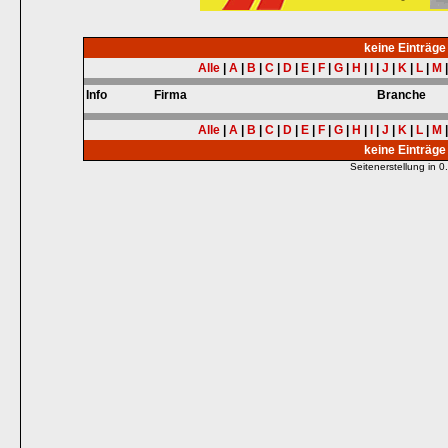
keine Einträg
Alle
|
A
|
B
|
C
|
D
|
E
|
F
|
G
|
H
|
I
|
J
|
K
|
L
|
M
Info
Firma
Branche
Alle
|
A
|
B
|
C
|
D
|
E
|
F
|
G
|
H
|
I
|
J
|
K
|
L
|
M
keine Einträg
Seitenerstellung in