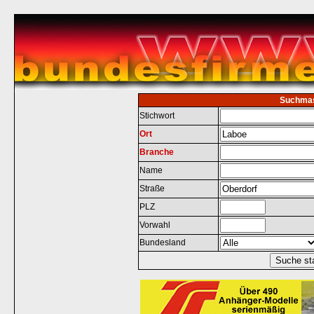
Suchma
Stichwort
Ort
Branche
Name
Straße
PLZ
Vorwahl
Bundesland