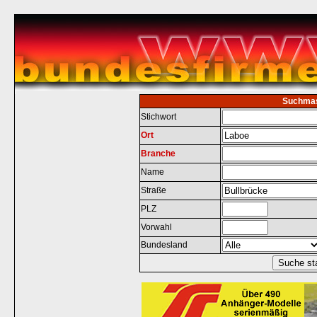
Suchma
Stichwort
Ort
Branche
Name
Straße
PLZ
Vorwahl
Bundesland