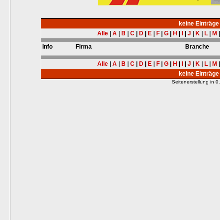
keine Einträg
Alle
|
A
|
B
|
C
|
D
|
E
|
F
|
G
|
H
|
I
|
J
|
K
|
L
|
M
Info
Firma
Branche
Alle
|
A
|
B
|
C
|
D
|
E
|
F
|
G
|
H
|
I
|
J
|
K
|
L
|
M
keine Einträg
Seitenerstellung in