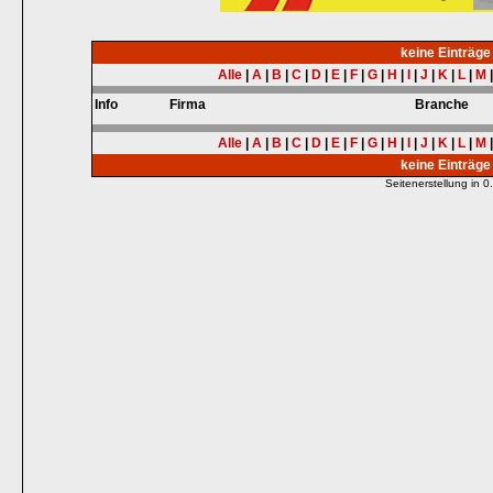
keine Einträg
Alle
|
A
|
B
|
C
|
D
|
E
|
F
|
G
|
H
|
I
|
J
|
K
|
L
|
M
Info
Firma
Branche
Alle
|
A
|
B
|
C
|
D
|
E
|
F
|
G
|
H
|
I
|
J
|
K
|
L
|
M
keine Einträg
Seitenerstellung in