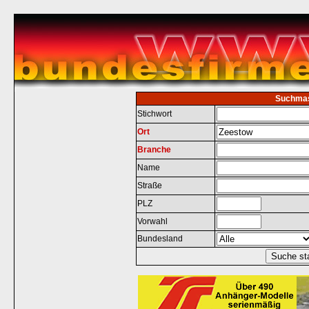
Suchma
Stichwort
Ort
Branche
Name
Straße
PLZ
Vorwahl
Bundesland