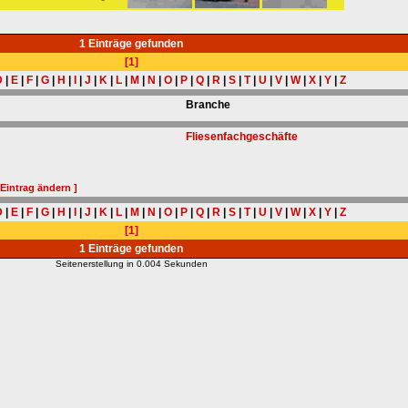
1 Einträge gefunden
[1]
D
|
E
|
F
|
G
|
H
|
I
|
J
|
K
|
L
|
M
|
N
|
O
|
P
|
Q
|
R
|
S
|
T
|
U
|
V
|
W
|
X
|
Y
|
Z
Branche
Fliesenfachgeschäfte
 Eintrag ändern ]
D
|
E
|
F
|
G
|
H
|
I
|
J
|
K
|
L
|
M
|
N
|
O
|
P
|
Q
|
R
|
S
|
T
|
U
|
V
|
W
|
X
|
Y
|
Z
[1]
1 Einträge gefunden
Seitenerstellung in 0.004 Sekunden