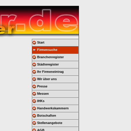
Start
Firmensuche
Branchenregister
Städteregister
Ihr Firmeneintrag
Wir über uns
Presse
Messen
IHKs
Handwerkskammern
Botschaften
Stellenangebote
AGB