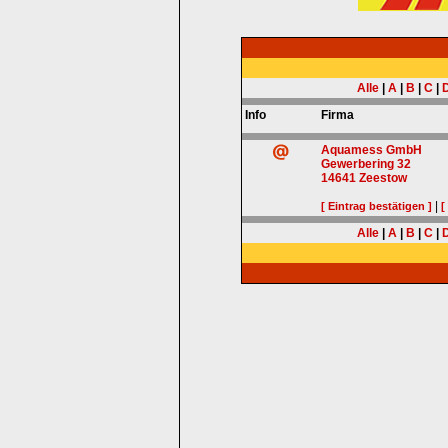
Alle
|
A
|
B
|
C
|
Info
Firma
Aquamess GmbH
Gewerbering 32
14641
Zeestow
|
[ Eintrag bestätigen ]
[
Alle
|
A
|
B
|
C
|