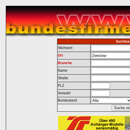
Suchma
Stichwort
Ort
Branche
Name
Straße
PLZ
Vorwahl
Bundesland