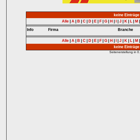
keine Einträg
Alle
|
A
|
B
|
C
|
D
|
E
|
F
|
G
|
H
|
I
|
J
|
K
|
L
|
M
Info
Firma
Branche
Alle
|
A
|
B
|
C
|
D
|
E
|
F
|
G
|
H
|
I
|
J
|
K
|
L
|
M
keine Einträg
Seitenerstellung in