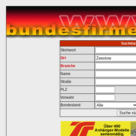
Suchma
Stichwort
Ort
Branche
Name
Straße
PLZ
Vorwahl
Bundesland