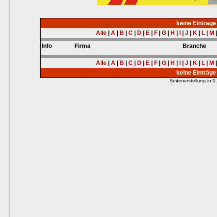
keine Einträg
Alle
|
A
|
B
|
C
|
D
|
E
|
F
|
G
|
H
|
I
|
J
|
K
|
L
|
M
Info
Firma
Branche
Alle
|
A
|
B
|
C
|
D
|
E
|
F
|
G
|
H
|
I
|
J
|
K
|
L
|
M
keine Einträg
Seitenerstellung in