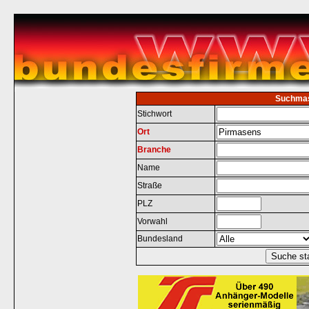
Suchma
Stichwort
Ort
Branche
Name
Straße
PLZ
Vorwahl
Bundesland