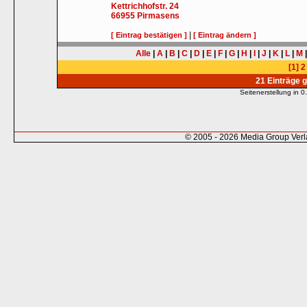
Kettrichhofstr. 24
66955
Pirmasens
|
[ Eintrag bestätigen ]
[ Eintrag ändern ]
Alle
|
A
|
B
|
C
|
D
|
E
|
F
|
G
|
H
|
I
|
J
|
K
|
L
|
M
[1]
2
21 Einträge 
Seitenerstellung in
© 2005 - 2026 Media Group Ver