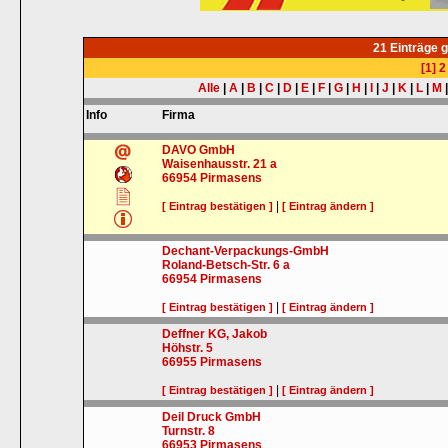
21 Einträge 
[1]
2
Alle
|
A
|
B
|
C
|
D
|
E
|
F
|
G
|
H
|
I
|
J
|
K
|
L
|
M
Info
Firma
DAVO GmbH
Waisenhausstr. 21 a
66954
Pirmasens
|
[ Eintrag bestätigen ]
[ Eintrag ändern ]
Dechant-Verpackungs-GmbH
Roland-Betsch-Str. 6 a
66954
Pirmasens
|
[ Eintrag bestätigen ]
[ Eintrag ändern ]
Deffner KG, Jakob
Höhstr. 5
66955
Pirmasens
|
[ Eintrag bestätigen ]
[ Eintrag ändern ]
Deil Druck GmbH
Turnstr. 8
66953
Pirmasens