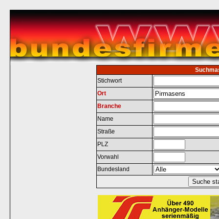
Suchma
Stichwort
Ort
Branche
Name
Straße
PLZ
Vorwahl
Bundesland