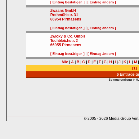
|
[ Eintrag bestätigen ]
[ Eintrag ändern ]
Zwaans GmbH
Rothmühlstr. 31
66954
Pirmasens
|
[ Eintrag bestätigen ]
[ Eintrag ändern ]
Zwicky & Co. GmbH
Tuchbleichstr. 2
66955
Pirmasens
|
[ Eintrag bestätigen ]
[ Eintrag ändern ]
Alle
|
A
|
B
|
C
|
D
|
E
|
F
|
G
|
H
|
I
|
J
|
K
|
L
|
M
[1]
6 Einträge 
Seitenerstellung in
© 2005 - 2026 Media Group Ver