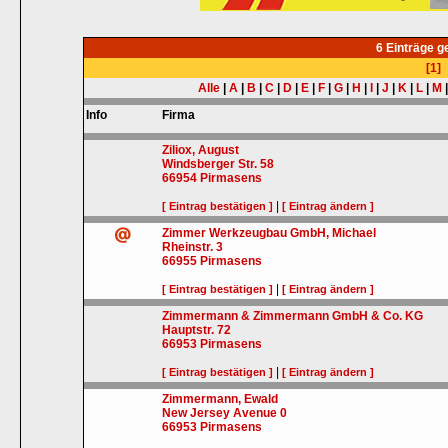
6 Einträge 
[1]
Alle
|
A
|
B
|
C
|
D
|
E
|
F
|
G
|
H
|
I
|
J
|
K
|
L
|
M
Info
Firma
Ziliox, August
Windsberger Str. 58
66954
Pirmasens
|
[ Eintrag bestätigen ]
[ Eintrag ändern ]
Zimmer Werkzeugbau GmbH, Michael
Rheinstr. 3
66955
Pirmasens
|
[ Eintrag bestätigen ]
[ Eintrag ändern ]
Zimmermann & Zimmermann GmbH & Co. KG
Hauptstr. 72
66953
Pirmasens
|
[ Eintrag bestätigen ]
[ Eintrag ändern ]
Zimmermann, Ewald
New Jersey Avenue 0
66953
Pirmasens