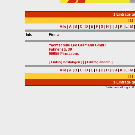
1 Einträge 
[1]
Alle
|
A
|
B
|
C
|
D
|
E
|
F
|
G
|
H
|
I
|
J
|
K
|
L
|
M
Info
Firma
Yachtschule Leo Germann GmbH
Fahnenstr. 39
66955
Pirmasens
|
[ Eintrag bestätigen ]
[ Eintrag ändern ]
Alle
|
A
|
B
|
C
|
D
|
E
|
F
|
G
|
H
|
I
|
J
|
K
|
L
|
M
[1]
1 Einträge 
Seitenerstellung in