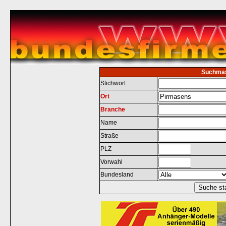
Suchma
Stichwort
Ort
Branche
Name
Straße
PLZ
Vorwahl
Bundesland