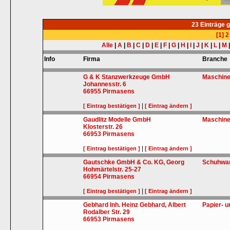
23 Einträge 
[1]
2
Alle
|
A
|
B
|
C
|
D
|
E
|
F
|
G
|
H
|
I
|
J
|
K
|
L
|
M
Info
Firma
Branche
G & K Stanzwerkzeuge GmbH
Maschin
Johannesstr. 6
66955
Pirmasens
|
[ Eintrag bestätigen ]
[ Eintrag ändern ]
Gaudlitz Modelle GmbH
Maschin
Klosterstr. 26
66953
Pirmasens
|
[ Eintrag bestätigen ]
[ Eintrag ändern ]
Gautschke GmbH & Co. KG, Georg
Schuhwa
Hohmärtelstr. 25-27
66954
Pirmasens
|
[ Eintrag bestätigen ]
[ Eintrag ändern ]
Gebhard Inh. Heinz Gebhard, Albert
Papier- 
Rodalber Str. 29
66953
Pirmasens