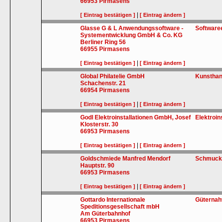
66953
Pirmasens
|
[ Eintrag bestätigen ]
[ Eintrag ändern ]
Glasse G & L Anwendungssoftware -
Software
Systementwicklung GmbH & Co. KG
Berliner Ring 56
66955
Pirmasens
|
[ Eintrag bestätigen ]
[ Eintrag ändern ]
Global Philatelie GmbH
Kunsthan
Schachenstr. 21
66954
Pirmasens
|
[ Eintrag bestätigen ]
[ Eintrag ändern ]
Godl Elektroinstallationen GmbH, Josef
Elektroin
Klosterstr. 30
66953
Pirmasens
|
[ Eintrag bestätigen ]
[ Eintrag ändern ]
Goldschmiede Manfred Mendorf
Schmuck
Hauptstr. 90
66953
Pirmasens
|
[ Eintrag bestätigen ]
[ Eintrag ändern ]
Gottardo Internationale
Güternah
Speditionsgesellschaft mbH
Am Güterbahnhof
66953
Pirmasens