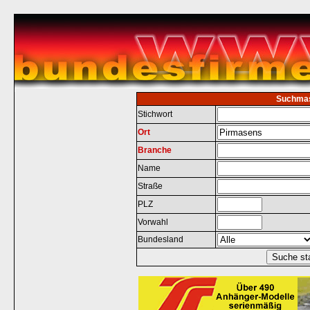
Suchma
Stichwort
Ort
Branche
Name
Straße
PLZ
Vorwahl
Bundesland