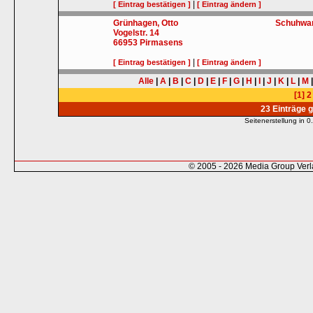
|
[ Eintrag bestätigen ]
[ Eintrag ändern ]
Grünhagen, Otto
Schuhwa
Vogelstr. 14
66953
Pirmasens
|
[ Eintrag bestätigen ]
[ Eintrag ändern ]
Alle
|
A
|
B
|
C
|
D
|
E
|
F
|
G
|
H
|
I
|
J
|
K
|
L
|
M
[1]
2
23 Einträge 
Seitenerstellung in
© 2005 - 2026 Media Group Ver