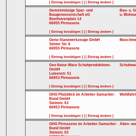
|
[ Eintrag bestätigen ]
[ Eintrag ändern ]
Gemeinnützige Spar- und
Bau- u. 
Baugenossenschaft eG
u. Wohnu
Beethovenplatz 14
66955
Pirmasens
|
[ Eintrag bestätigen ]
[ Eintrag ändern ]
Geno-Stanzwerkzeuge GmbH
Maschin
Simter Str. 6
66955
Pirmasens
|
[ Eintrag bestätigen ]
[ Eintrag ändern ]
Geo Natur-Ware Schuhproduktions-
Schuhwa
GmbH
Luisenstr. 51
66953
Pirmasens
|
[ Eintrag bestätigen ]
[ Eintrag ändern ]
GHG Pfalzblick im Arbeiter-Samariter-
Wohlfahr
Bund GmbH
Steinstr. 63
66953
Pirmasens
|
[ Eintrag bestätigen ]
[ Eintrag ändern ]
GHG Pirmasens im Arbeiter-Samariter-
Alten- u
Bund GmbH
Steinstr. 63