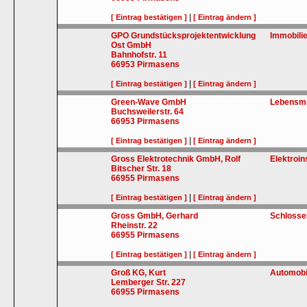
|
[ Eintrag bestätigen ]
[ Eintrag ändern ]
GPO Grundstücksprojektentwicklung
Immobili
Ost GmbH
Bahnhofstr. 11
66953
Pirmasens
|
[ Eintrag bestätigen ]
[ Eintrag ändern ]
Green-Wave GmbH
Lebensmit
Buchsweilerstr. 64
66953
Pirmasens
|
[ Eintrag bestätigen ]
[ Eintrag ändern ]
Gross Elektrotechnik GmbH, Rolf
Elektroin
Bitscher Str. 18
66955
Pirmasens
|
[ Eintrag bestätigen ]
[ Eintrag ändern ]
Gross GmbH, Gerhard
Schlosse
Rheinstr. 22
66955
Pirmasens
|
[ Eintrag bestätigen ]
[ Eintrag ändern ]
Groß KG, Kurt
Automobi
Lemberger Str. 227
66955
Pirmasens