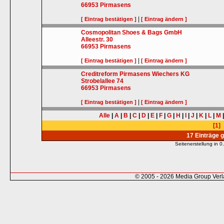
66953
Pirmasens
|
[ Eintrag bestätigen ]
[ Eintrag ändern ]
Cosmopolitan Shoes & Bags GmbH
Alleestr. 30
66953
Pirmasens
|
[ Eintrag bestätigen ]
[ Eintrag ändern ]
Creditreform Pirmasens Wiechers KG
Strobelallee 74
66953
Pirmasens
|
[ Eintrag bestätigen ]
[ Eintrag ändern ]
Alle
|
A
|
B
|
C
|
D
|
E
|
F
|
G
|
H
|
I
|
J
|
K
|
L
|
M
[1]
17 Einträge 
Seitenerstellung in
© 2005 - 2026 Media Group Ver