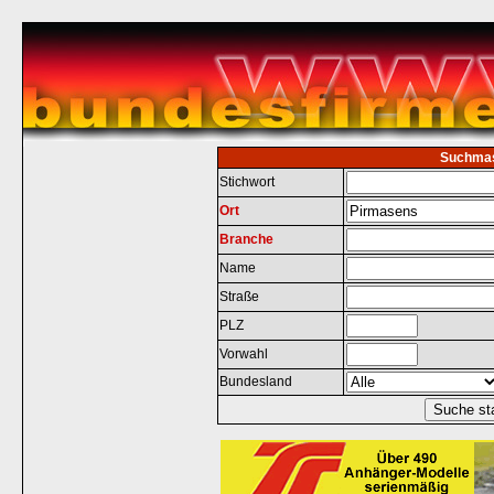
Suchma
Stichwort
Ort
Branche
Name
Straße
PLZ
Vorwahl
Bundesland