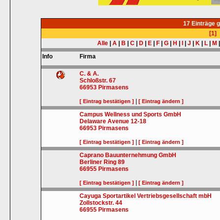
17 Einträge 
[1]
Alle
|
A
|
B
|
C
|
D
|
E
|
F
|
G
|
H
|
I
|
J
|
K
|
L
|
M
Info
Firma
C. & A.
Schloßstr. 67
66953
Pirmasens
|
[ Eintrag bestätigen ]
[ Eintrag ändern ]
Campus Wellness und Sports GmbH
Delaware Avenue 12-18
66953
Pirmasens
|
[ Eintrag bestätigen ]
[ Eintrag ändern ]
Caprano Bauunternehmung GmbH
Berliner Ring 89
66955
Pirmasens
|
[ Eintrag bestätigen ]
[ Eintrag ändern ]
Cayuga Sportartikel Vertriebsgesellschaft mbH
Zollstockstr. 44
66955
Pirmasens