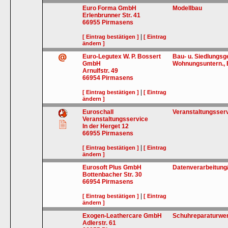
Euro Forma GmbH
Modellbau
Erlenbrunner Str. 41
66955
Pirmasens
|
[ Eintrag bestätigen ]
[ Eintrag
ändern ]
Euro-Legutex W. P. Bossert
Bau- u. Siedlungsg
GmbH
Wohnungsuntern.,
Arnulfstr. 49
66954
Pirmasens
|
[ Eintrag bestätigen ]
[ Eintrag
ändern ]
Euroschall
Veranstaltungsser
Veranstaltungsservice
In der Herget 12
66955
Pirmasens
|
[ Eintrag bestätigen ]
[ Eintrag
ändern ]
Eurosoft Plus GmbH
Datenverarbeitung/
Bottenbacher Str. 30
66954
Pirmasens
|
[ Eintrag bestätigen ]
[ Eintrag
ändern ]
Exogen-Leathercare GmbH
Schuhreparaturwer
Adlerstr. 61