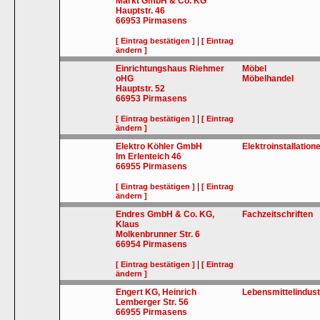
Markt GmbH & Co. KG
Hauptstr. 46
66953
Pirmasens
|
[ Eintrag bestätigen ]
[ Eintrag
ändern ]
Einrichtungshaus Riehmer
Möbel
oHG
Möbelhandel
Hauptstr. 52
66953
Pirmasens
|
[ Eintrag bestätigen ]
[ Eintrag
ändern ]
Elektro Köhler GmbH
Elektroinstallation
Im Erlenteich 46
66955
Pirmasens
|
[ Eintrag bestätigen ]
[ Eintrag
ändern ]
Endres GmbH & Co. KG,
Fachzeitschriften
Klaus
Molkenbrunner Str. 6
66954
Pirmasens
|
[ Eintrag bestätigen ]
[ Eintrag
ändern ]
Engert KG, Heinrich
Lebensmittelindust
Lemberger Str. 56
66955
Pirmasens