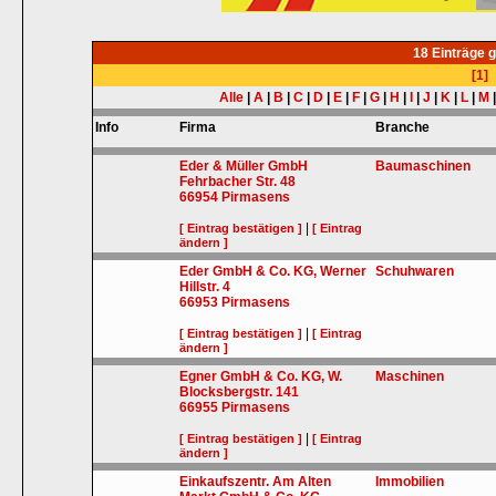
18 Einträge 
[1]
Alle
|
A
|
B
|
C
|
D
|
E
|
F
|
G
|
H
|
I
|
J
|
K
|
L
|
M
Info
Firma
Branche
Eder & Müller GmbH
Baumaschinen
Fehrbacher Str. 48
66954
Pirmasens
|
[ Eintrag bestätigen ]
[ Eintrag
ändern ]
Eder GmbH & Co. KG, Werner
Schuhwaren
Hillstr. 4
66953
Pirmasens
|
[ Eintrag bestätigen ]
[ Eintrag
ändern ]
Egner GmbH & Co. KG, W.
Maschinen
Blocksbergstr. 141
66955
Pirmasens
|
[ Eintrag bestätigen ]
[ Eintrag
ändern ]
Einkaufszentr. Am Alten
Immobilien