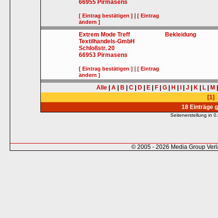
66955
Pirmasens
|
[ Eintrag bestätigen ]
[ Eintrag
ändern ]
Extrem Mode Treff
Bekleidung
Textilhandels-GmbH
Schloßstr. 20
66953
Pirmasens
|
[ Eintrag bestätigen ]
[ Eintrag
ändern ]
Alle
|
A
|
B
|
C
|
D
|
E
|
F
|
G
|
H
|
I
|
J
|
K
|
L
|
M
[1]
18 Einträge 
Seitenerstellung in
© 2005 - 2026 Media Group Ver