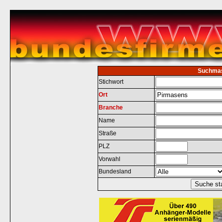
Suchma
Stichwort
Ort
Branche
Name
Straße
PLZ
Vorwahl
Bundesland