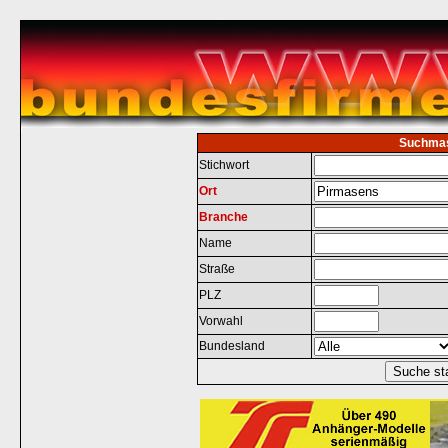
Suchma
Stichwort
Ort
Branche
Name
Straße
PLZ
Vorwahl
Bundesland