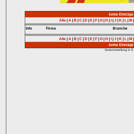
keine Einträg
Alle
|
A
|
B
|
C
|
D
|
E
|
F
|
G
|
H
|
I
|
J
|
K
|
L
|
M
Info
Firma
Branche
Alle
|
A
|
B
|
C
|
D
|
E
|
F
|
G
|
H
|
I
|
J
|
K
|
L
|
M
keine Einträg
Seitenerstellung in