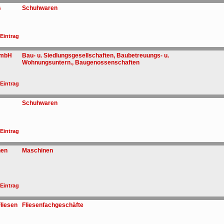
s
Schuhwaren
 Eintrag
GmbH
Bau- u. Siedlungsgesellschaften, Baubetreuungs- u.
Wohnungsuntern., Baugenossenschaften
 Eintrag
Schuhwaren
 Eintrag
nen
Maschinen
 Eintrag
liesen
Fliesenfachgeschäfte