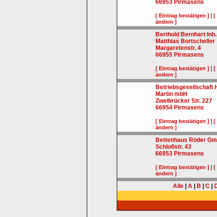
66953
Pirmasens
|
[ Eintrag bestätigen ]
[
ändern ]
Berthold Bernhart Inh.
Matthias Bortscheller
Margaretenstr. 4
66955
Pirmasens
|
[ Eintrag bestätigen ]
[
ändern ]
Betriebsgesellschaft
Martin mbH
Zweibrücker Str. 227
66954
Pirmasens
|
[ Eintrag bestätigen ]
[
ändern ]
Bettenhaus Röder G
Schloßstr. 43
66953
Pirmasens
|
[ Eintrag bestätigen ]
[
ändern ]
Alle
|
A
|
B
|
C
|