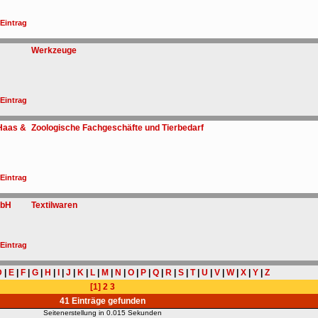
 Eintrag
Werkzeuge
 Eintrag
 Haas &
Zoologische Fachgeschäfte und Tierbedarf
 Eintrag
mbH
Textilwaren
 Eintrag
D
|
E
|
F
|
G
|
H
|
I
|
J
|
K
|
L
|
M
|
N
|
O
|
P
|
Q
|
R
|
S
|
T
|
U
|
V
|
W
|
X
|
Y
|
Z
[1]
2
3
41 Einträge gefunden
Seitenerstellung in 0.015 Sekunden