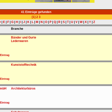
41 Einträge gefunden
[1]
2
3
D
|
E
|
F
|
G
|
H
|
I
|
J
|
K
|
L
|
M
|
N
|
O
|
P
|
Q
|
R
|
S
|
T
|
U
|
V
|
W
|
X
|
Y
|
Z
Branche
Bänder und Gurte
Lederwaren
 Eintrag
Kunststofftechnik
 Eintrag
 GmbH
Architekturbüros
 Eintrag