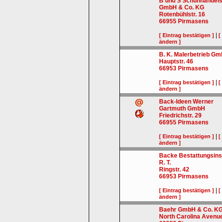
B und S Schuhhandels
GmbH & Co. KG
Rotenbühlstr. 16
66955
Pirmasens
|
[ Eintrag bestätigen ]
[
ändern ]
B. K. Malerbetrieb G
Hauptstr. 46
66953
Pirmasens
|
[ Eintrag bestätigen ]
[
ändern ]
Back-Ideen Werner
Gartmuth GmbH
Friedrichstr. 29
66955
Pirmasens
|
[ Eintrag bestätigen ]
[
ändern ]
Backe Bestattungsinst
R. T.
Ringstr. 42
66953
Pirmasens
|
[ Eintrag bestätigen ]
[
ändern ]
Baehr GmbH & Co. K
North Carolina Avenue