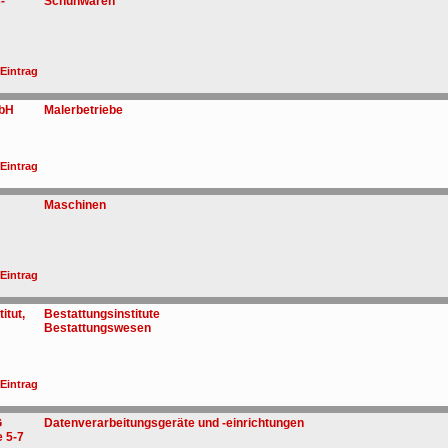
-
Schuhwaren
 Eintrag
mbH
Malerbetriebe
 Eintrag
Maschinen
 Eintrag
itut,
Bestattungsinstitute
Bestattungswesen
 Eintrag
G
Datenverarbeitungsgeräte und -einrichtungen
 5-7