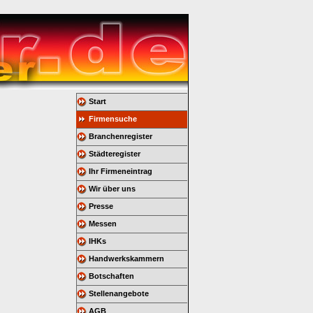
Start
Firmensuche
Branchenregister
Städteregister
Ihr Firmeneintrag
Wir über uns
Presse
Messen
IHKs
Handwerkskammern
Botschaften
Stellenangebote
AGB