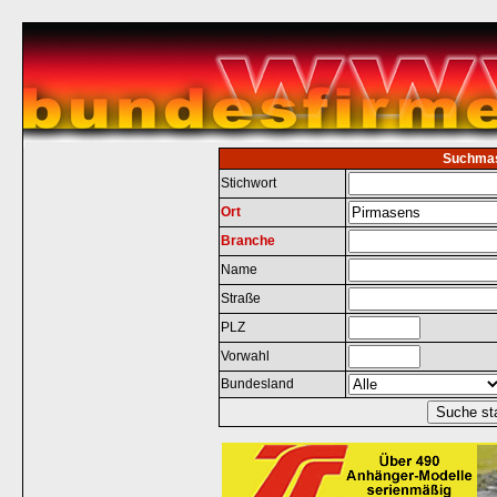
Suchma
Stichwort
Ort
Branche
Name
Straße
PLZ
Vorwahl
Bundesland