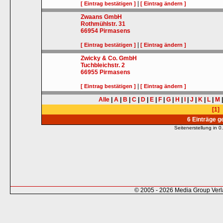
|
[ Eintrag bestätigen ]
[ Eintrag ändern ]
Zwaans GmbH
Rothmühlstr. 31
66954
Pirmasens
|
[ Eintrag bestätigen ]
[ Eintrag ändern ]
Zwicky & Co. GmbH
Tuchbleichstr. 2
66955
Pirmasens
|
[ Eintrag bestätigen ]
[ Eintrag ändern ]
Alle
|
A
|
B
|
C
|
D
|
E
|
F
|
G
|
H
|
I
|
J
|
K
|
L
|
M
[1]
6 Einträge 
Seitenerstellung in
© 2005 - 2026 Media Group Ver