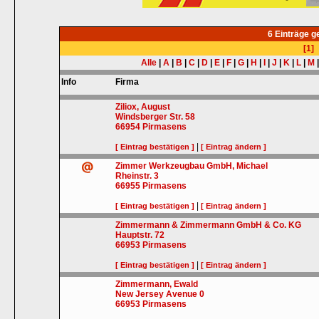
6 Einträge 
[1]
Alle
|
A
|
B
|
C
|
D
|
E
|
F
|
G
|
H
|
I
|
J
|
K
|
L
|
M
Info
Firma
Ziliox, August
Windsberger Str. 58
66954
Pirmasens
|
[ Eintrag bestätigen ]
[ Eintrag ändern ]
Zimmer Werkzeugbau GmbH, Michael
Rheinstr. 3
66955
Pirmasens
|
[ Eintrag bestätigen ]
[ Eintrag ändern ]
Zimmermann & Zimmermann GmbH & Co. KG
Hauptstr. 72
66953
Pirmasens
|
[ Eintrag bestätigen ]
[ Eintrag ändern ]
Zimmermann, Ewald
New Jersey Avenue 0
66953
Pirmasens