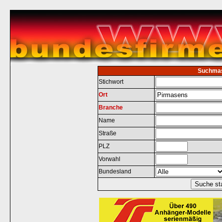
Suchma
Stichwort
Ort
Branche
Name
Straße
PLZ
Vorwahl
Bundesland