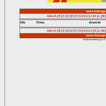
keine Einträg
Alle
|
A
|
B
|
C
|
D
|
E
|
F
|
G
|
H
|
I
|
J
|
K
|
L
|
M
Info
Firma
Branche
Alle
|
A
|
B
|
C
|
D
|
E
|
F
|
G
|
H
|
I
|
J
|
K
|
L
|
M
keine Einträg
Seitenerstellung in