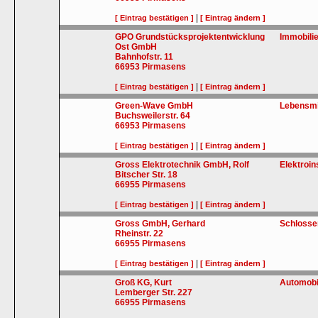
|
[ Eintrag bestätigen ]
[ Eintrag ändern ]
GPO Grundstücksprojektentwicklung
Immobili
Ost GmbH
Bahnhofstr. 11
66953
Pirmasens
|
[ Eintrag bestätigen ]
[ Eintrag ändern ]
Green-Wave GmbH
Lebensmit
Buchsweilerstr. 64
66953
Pirmasens
|
[ Eintrag bestätigen ]
[ Eintrag ändern ]
Gross Elektrotechnik GmbH, Rolf
Elektroin
Bitscher Str. 18
66955
Pirmasens
|
[ Eintrag bestätigen ]
[ Eintrag ändern ]
Gross GmbH, Gerhard
Schlosse
Rheinstr. 22
66955
Pirmasens
|
[ Eintrag bestätigen ]
[ Eintrag ändern ]
Groß KG, Kurt
Automobi
Lemberger Str. 227
66955
Pirmasens