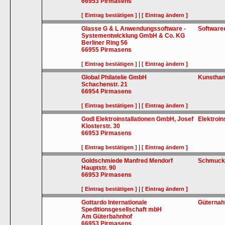
66953
Pirmasens
|
[ Eintrag bestätigen ]
[ Eintrag ändern ]
Glasse G & L Anwendungssoftware -
Software
Systementwicklung GmbH & Co. KG
Berliner Ring 56
66955
Pirmasens
|
[ Eintrag bestätigen ]
[ Eintrag ändern ]
Global Philatelie GmbH
Kunsthan
Schachenstr. 21
66954
Pirmasens
|
[ Eintrag bestätigen ]
[ Eintrag ändern ]
Godl Elektroinstallationen GmbH, Josef
Elektroin
Klosterstr. 30
66953
Pirmasens
|
[ Eintrag bestätigen ]
[ Eintrag ändern ]
Goldschmiede Manfred Mendorf
Schmuck
Hauptstr. 90
66953
Pirmasens
|
[ Eintrag bestätigen ]
[ Eintrag ändern ]
Gottardo Internationale
Güternah
Speditionsgesellschaft mbH
Am Güterbahnhof
66953
Pirmasens