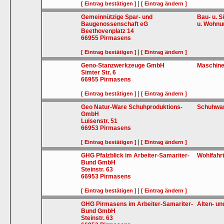
|
[ Eintrag bestätigen ]
[ Eintrag ändern ]
Gemeinnützige Spar- und
Bau- u. 
Baugenossenschaft eG
u. Wohnu
Beethovenplatz 14
66955
Pirmasens
|
[ Eintrag bestätigen ]
[ Eintrag ändern ]
Geno-Stanzwerkzeuge GmbH
Maschin
Simter Str. 6
66955
Pirmasens
|
[ Eintrag bestätigen ]
[ Eintrag ändern ]
Geo Natur-Ware Schuhproduktions-
Schuhwa
GmbH
Luisenstr. 51
66953
Pirmasens
|
[ Eintrag bestätigen ]
[ Eintrag ändern ]
GHG Pfalzblick im Arbeiter-Samariter-
Wohlfahr
Bund GmbH
Steinstr. 63
66953
Pirmasens
|
[ Eintrag bestätigen ]
[ Eintrag ändern ]
GHG Pirmasens im Arbeiter-Samariter-
Alten- u
Bund GmbH
Steinstr. 63