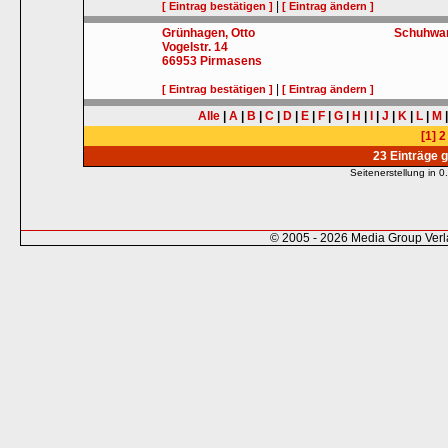
|
[ Eintrag bestätigen ]
[ Eintrag ändern ]
Grünhagen, Otto
Schuhwa
Vogelstr. 14
66953
Pirmasens
|
[ Eintrag bestätigen ]
[ Eintrag ändern ]
Alle
|
A
|
B
|
C
|
D
|
E
|
F
|
G
|
H
|
I
|
J
|
K
|
L
|
M
[1]
2
23 Einträge 
Seitenerstellung in
© 2005 - 2026 Media Group Ver