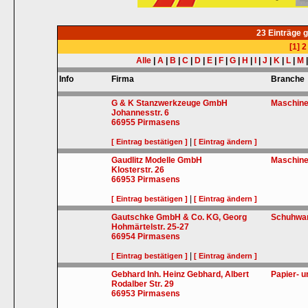
23 Einträge 
[1]
2
Alle
|
A
|
B
|
C
|
D
|
E
|
F
|
G
|
H
|
I
|
J
|
K
|
L
|
M
Info
Firma
Branche
G & K Stanzwerkzeuge GmbH
Maschin
Johannesstr. 6
66955
Pirmasens
|
[ Eintrag bestätigen ]
[ Eintrag ändern ]
Gaudlitz Modelle GmbH
Maschin
Klosterstr. 26
66953
Pirmasens
|
[ Eintrag bestätigen ]
[ Eintrag ändern ]
Gautschke GmbH & Co. KG, Georg
Schuhwa
Hohmärtelstr. 25-27
66954
Pirmasens
|
[ Eintrag bestätigen ]
[ Eintrag ändern ]
Gebhard Inh. Heinz Gebhard, Albert
Papier- 
Rodalber Str. 29
66953
Pirmasens