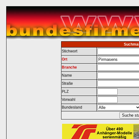
Suchma
Stichwort
Ort
Branche
Name
Straße
PLZ
Vorwahl
Bundesland