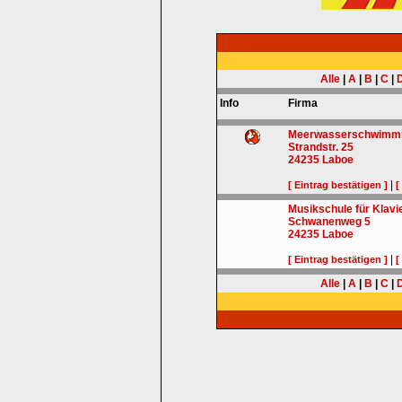
Alle
|
A
|
B
|
C
|
Info
Firma
Meerwasserschwimmh
Strandstr. 25
24235
Laboe
|
[ Eintrag bestätigen ]
[
Musikschule für Klav
Schwanenweg 5
24235
Laboe
|
[ Eintrag bestätigen ]
[
Alle
|
A
|
B
|
C
|