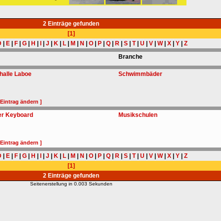
2 Einträge gefunden
[1]
D
|
E
|
F
|
G
|
H
|
I
|
J
|
K
|
L
|
M
|
N
|
O
|
P
|
Q
|
R
|
S
|
T
|
U
|
V
|
W
|
X
|
Y
|
Z
Branche
alle Laboe
Schwimmbäder
 Eintrag ändern ]
ier Keyboard
Musikschulen
 Eintrag ändern ]
D
|
E
|
F
|
G
|
H
|
I
|
J
|
K
|
L
|
M
|
N
|
O
|
P
|
Q
|
R
|
S
|
T
|
U
|
V
|
W
|
X
|
Y
|
Z
[1]
2 Einträge gefunden
Seitenerstellung in 0.003 Sekunden