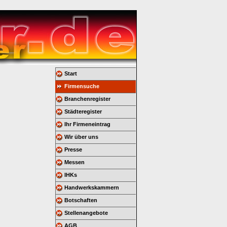
Start
Firmensuche
Branchenregister
Städteregister
Ihr Firmeneintrag
Wir über uns
Presse
Messen
IHKs
Handwerkskammern
Botschaften
Stellenangebote
AGB