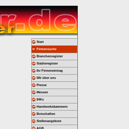
Start
Firmensuche
Branchenregister
Städteregister
Ihr Firmeneintrag
Wir über uns
Presse
Messen
IHKs
Handwerkskammern
Botschaften
Stellenangebote
AGB