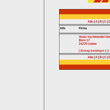
Alle
|
A
|
B
|
C
|
Info
Firma
Vento Yachthandel G
Börn 17
24235
Laboe
|
[ Eintrag bestätigen ]
[
Alle
|
A
|
B
|
C
|