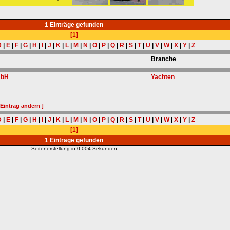
1 Einträge gefunden
[1]
D
|
E
|
F
|
G
|
H
|
I
|
J
|
K
|
L
|
M
|
N
|
O
|
P
|
Q
|
R
|
S
|
T
|
U
|
V
|
W
|
X
|
Y
|
Z
Branche
mbH
Yachten
 Eintrag ändern ]
D
|
E
|
F
|
G
|
H
|
I
|
J
|
K
|
L
|
M
|
N
|
O
|
P
|
Q
|
R
|
S
|
T
|
U
|
V
|
W
|
X
|
Y
|
Z
[1]
1 Einträge gefunden
Seitenerstellung in 0.004 Sekunden