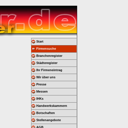
Start
Firmensuche
Branchenregister
Städteregister
Ihr Firmeneintrag
Wir über uns
Presse
Messen
IHKs
Handwerkskammern
Botschaften
Stellenangebote
AGB