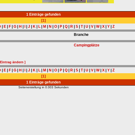
1 Einträge gefunden
[1]
D
|
E
|
F
|
G
|
H
|
I
|
J
|
K
|
L
|
M
|
N
|
O
|
P
|
Q
|
R
|
S
|
T
|
U
|
V
|
W
|
X
|
Y
|
Z
Branche
Campingplätze
 Eintrag ändern ]
D
|
E
|
F
|
G
|
H
|
I
|
J
|
K
|
L
|
M
|
N
|
O
|
P
|
Q
|
R
|
S
|
T
|
U
|
V
|
W
|
X
|
Y
|
Z
[1]
1 Einträge gefunden
Seitenerstellung in 0.003 Sekunden