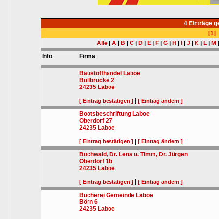
4 Einträge 
[1]
Alle
|
A
|
B
|
C
|
D
|
E
|
F
|
G
|
H
|
I
|
J
|
K
|
L
|
M
Info
Firma
Baustoffhandel Laboe
Bullbrücke 2
24235
Laboe
|
[ Eintrag bestätigen ]
[ Eintrag ändern ]
Bootsbeschriftung Laboe
Oberdorf 27
24235
Laboe
|
[ Eintrag bestätigen ]
[ Eintrag ändern ]
Buchwald, Dr. Lena u. Timm, Dr. Jürgen
Oberdorf 1b
24235
Laboe
|
[ Eintrag bestätigen ]
[ Eintrag ändern ]
Bücherei Gemeinde Laboe
Börn 6
24235
Laboe