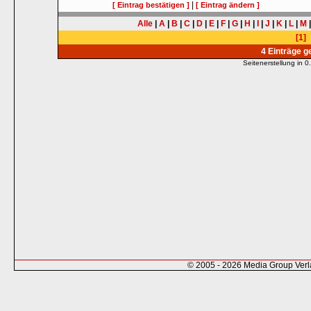
|
[ Eintrag bestätigen ]
[ Eintrag ändern ]
Alle
|
A
|
B
|
C
|
D
|
E
|
F
|
G
|
H
|
I
|
J
|
K
|
L
|
M
[1]
4 Einträge 
Seitenerstellung in
© 2005 - 2026 Media Group Ver