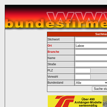
Suchma
Stichwort
Ort
Branche
Name
Straße
PLZ
Vorwahl
Bundesland