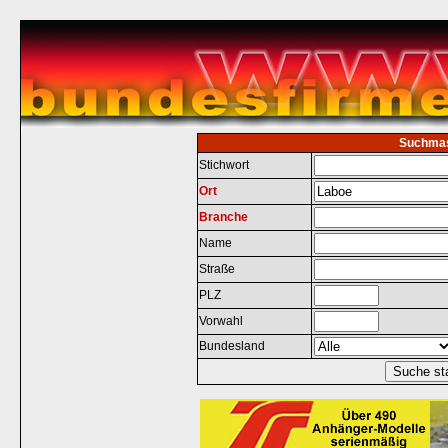
Suchma
Stichwort
Ort
Branche
Name
Straße
PLZ
Vorwahl
Bundesland