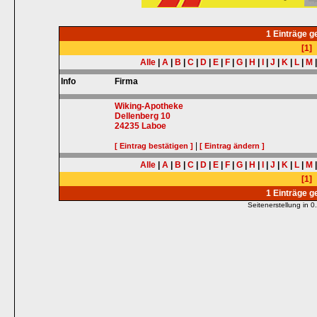
1 Einträge 
[1]
Alle
|
A
|
B
|
C
|
D
|
E
|
F
|
G
|
H
|
I
|
J
|
K
|
L
|
M
Info
Firma
Wiking-Apotheke
Dellenberg 10
24235
Laboe
|
[ Eintrag bestätigen ]
[ Eintrag ändern ]
Alle
|
A
|
B
|
C
|
D
|
E
|
F
|
G
|
H
|
I
|
J
|
K
|
L
|
M
[1]
1 Einträge 
Seitenerstellung in