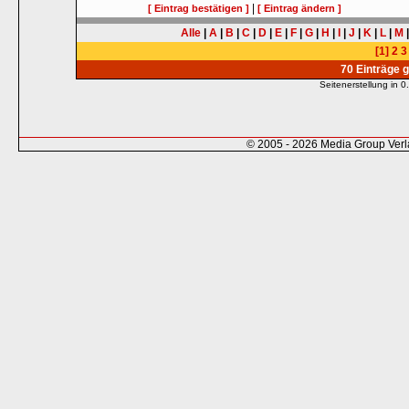
|
[ Eintrag bestätigen ]
[ Eintrag ändern ]
Alle
|
A
|
B
|
C
|
D
|
E
|
F
|
G
|
H
|
I
|
J
|
K
|
L
|
M
[1]
2
3
70 Einträge 
Seitenerstellung in
© 2005 - 2026 Media Group Ver