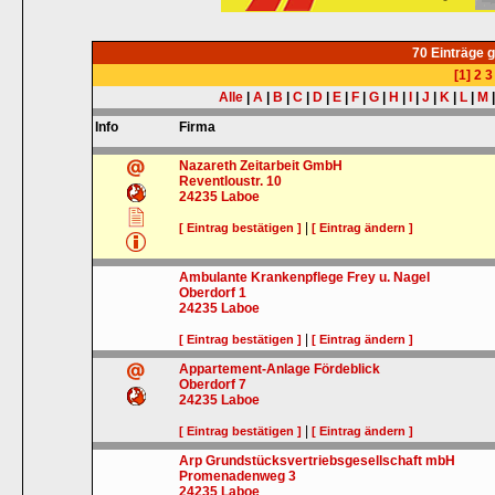
70 Einträge 
[1]
2
3
Alle
|
A
|
B
|
C
|
D
|
E
|
F
|
G
|
H
|
I
|
J
|
K
|
L
|
M
Info
Firma
Nazareth Zeitarbeit GmbH
Reventloustr. 10
24235
Laboe
|
[ Eintrag bestätigen ]
[ Eintrag ändern ]
Ambulante Krankenpflege Frey u. Nagel
Oberdorf 1
24235
Laboe
|
[ Eintrag bestätigen ]
[ Eintrag ändern ]
Appartement-Anlage Fördeblick
Oberdorf 7
24235
Laboe
|
[ Eintrag bestätigen ]
[ Eintrag ändern ]
Arp Grundstücksvertriebsgesellschaft mbH
Promenadenweg 3
24235
Laboe