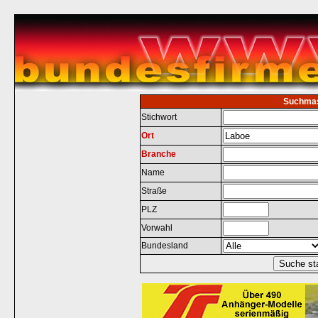
Suchma
Stichwort
Ort
Branche
Name
Straße
PLZ
Vorwahl
Bundesland