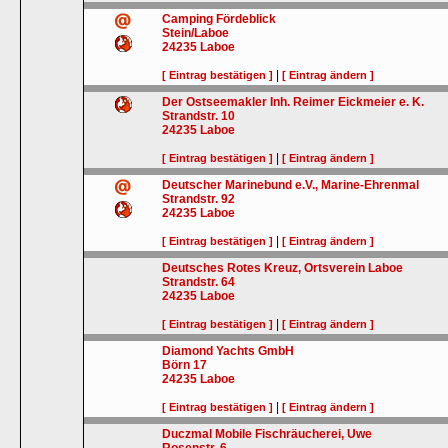
Camping Fördeblick
Stein/Laboe
24235
Laboe
|
[ Eintrag bestätigen ]
[ Eintrag ändern ]
Der Ostseemakler Inh. Reimer Eickmeier e. K.
Strandstr. 10
24235
Laboe
|
[ Eintrag bestätigen ]
[ Eintrag ändern ]
Deutscher Marinebund e.V., Marine-Ehrenmal
Strandstr. 92
24235
Laboe
|
[ Eintrag bestätigen ]
[ Eintrag ändern ]
Deutsches Rotes Kreuz, Ortsverein Laboe
Strandstr. 64
24235
Laboe
|
[ Eintrag bestätigen ]
[ Eintrag ändern ]
Diamond Yachts GmbH
Börn 17
24235
Laboe
|
[ Eintrag bestätigen ]
[ Eintrag ändern ]
Duczmal Mobile Fischräucherei, Uwe