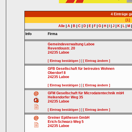
4 Einträge 
[1]
Alle
|
A
|
B
|
C
|
D
|
E
|
F
|
G
|
H
|
I
|
J
|
K
|
L
|
M
Info
Firma
Gemeindeverwaltung Laboe
Reventloustr. 20
24235
Laboe
|
[ Eintrag bestätigen ]
[ Eintrag ändern ]
GFB Gesellschaft für betreutes Wohnen
Oberdorf 8
24235
Laboe
|
[ Eintrag bestätigen ]
[ Eintrag ändern ]
GFM Gesellschaft für Microdatentechnik mbH
Heikendorfer Weg 35
24235
Laboe
|
[ Eintrag bestätigen ]
[ Eintrag ändern ]
Greiner Epithesen GmbH
Erich-Schwarz-Weg 5
24235
Laboe