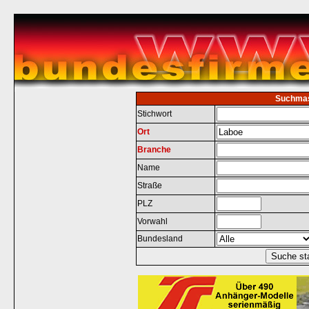
Suchma
Stichwort
Ort
Branche
Name
Straße
PLZ
Vorwahl
Bundesland