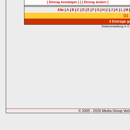
|
[ Eintrag bestätigen ]
[ Eintrag ändern ]
Alle
|
A
|
B
|
C
|
D
|
E
|
F
|
G
|
H
|
I
|
J
|
K
|
L
|
M
[1]
4 Einträge 
Seitenerstellung in
© 2005 - 2026 Media Group Ver