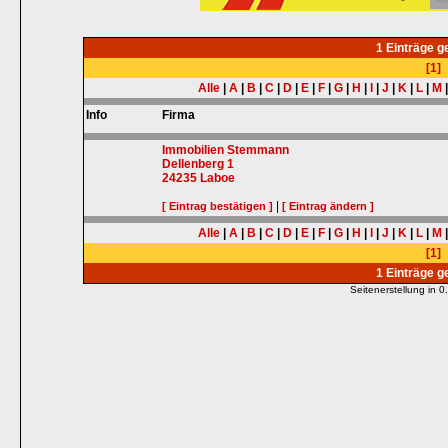
1 Einträge 
[1]
Alle
|
A
|
B
|
C
|
D
|
E
|
F
|
G
|
H
|
I
|
J
|
K
|
L
|
M
Info
Firma
Immobilien Stemmann
Dellenberg 1
24235
Laboe
|
[ Eintrag bestätigen ]
[ Eintrag ändern ]
Alle
|
A
|
B
|
C
|
D
|
E
|
F
|
G
|
H
|
I
|
J
|
K
|
L
|
M
[1]
1 Einträge 
Seitenerstellung in