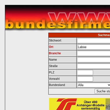
Suchma
Stichwort
Ort
Branche
Name
Straße
PLZ
Vorwahl
Bundesland