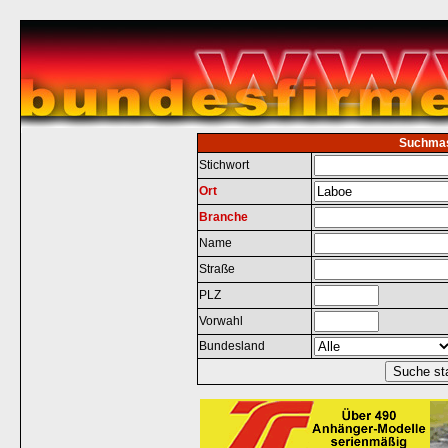
Suchma
Stichwort
Ort
Branche
Name
Straße
PLZ
Vorwahl
Bundesland