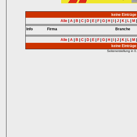
keine Einträg
Alle
|
A
|
B
|
C
|
D
|
E
|
F
|
G
|
H
|
I
|
J
|
K
|
L
|
M
Info
Firma
Branche
Alle
|
A
|
B
|
C
|
D
|
E
|
F
|
G
|
H
|
I
|
J
|
K
|
L
|
M
keine Einträg
Seitenerstellung in