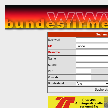
Suchma
Stichwort
Ort
Branche
Name
Straße
PLZ
Vorwahl
Bundesland