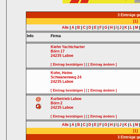
3 Einträge 
[1]
Alle
|
A
|
B
|
C
|
D
|
E
|
F
|
G
|
H
|
I
|
J
|
K
|
L
|
M
Info
Firma
Kiehn Yachtcharter
Börn 17
24235
Laboe
|
[ Eintrag bestätigen ]
[ Eintrag ändern ]
Kohn, Heino
Schwanenweg 24
24235
Laboe
|
[ Eintrag bestätigen ]
[ Eintrag ändern ]
Kurbetrieb Laboe
Börn 2
24235
Laboe
|
[ Eintrag bestätigen ]
[ Eintrag ändern ]
Alle
|
A
|
B
|
C
|
D
|
E
|
F
|
G
|
H
|
I
|
J
|
K
|
L
|
M
[1]
3 Einträge 