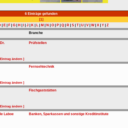
6 Einträge gefunden
[1]
D
|
E
|
F
|
G
|
H
|
I
|
J
|
K
|
L
|
M
|
N
|
O
|
P
|
Q
|
R
|
S
|
T
|
U
|
V
|
W
|
X
|
Y
|
Z
Branche
Dr.
Prüfstellen
 Eintrag ändern ]
Fernsehtechnik
 Eintrag ändern ]
Fischgaststätten
 Eintrag ändern ]
ale Laboe
Banken, Sparkassen und sonstige Kreditinstitute