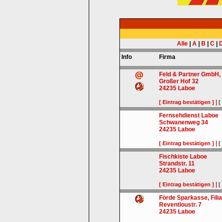
Alle
|
A
|
B
|
C
|
Info
Firma
Feld & Partner GmbH, 
Großer Hof 32
24235
Laboe
|
[ Eintrag bestätigen ]
[
Fernsehdienst Laboe
Schwanenweg 34
24235
Laboe
|
[ Eintrag bestätigen ]
[
Fischkiste Laboe
Strandstr. 11
24235
Laboe
|
[ Eintrag bestätigen ]
[
Förde Sparkasse, Fili
Reventloustr. 7
24235
Laboe