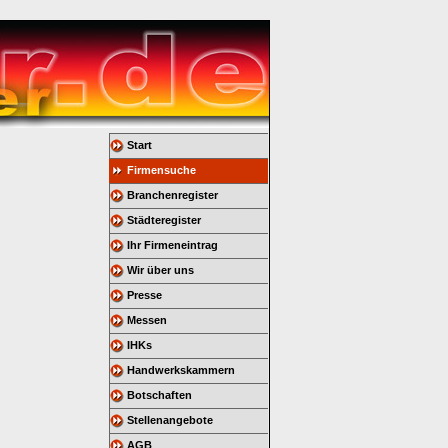
Start
Firmensuche
Branchenregister
Städteregister
Ihr Firmeneintrag
Wir über uns
Presse
Messen
IHKs
Handwerkskammern
Botschaften
Stellenangebote
AGB