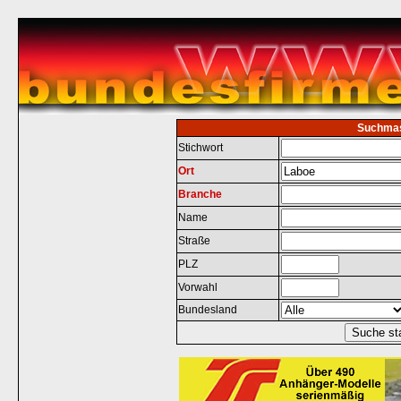
Suchma
Stichwort
Ort
Branche
Name
Straße
PLZ
Vorwahl
Bundesland