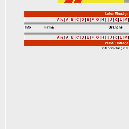
keine Einträg
Alle
|
A
|
B
|
C
|
D
|
E
|
F
|
G
|
H
|
I
|
J
|
K
|
L
|
M
Info
Firma
Branche
Alle
|
A
|
B
|
C
|
D
|
E
|
F
|
G
|
H
|
I
|
J
|
K
|
L
|
M
keine Einträg
Seitenerstellung in