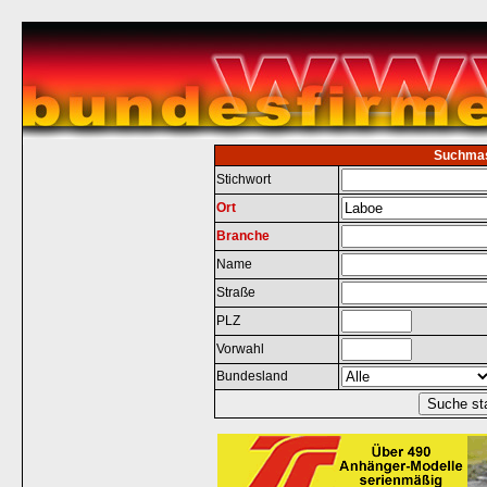
Suchma
Stichwort
Ort
Branche
Name
Straße
PLZ
Vorwahl
Bundesland