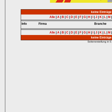
keine Einträg
Alle
|
A
|
B
|
C
|
D
|
E
|
F
|
G
|
H
|
I
|
J
|
K
|
L
|
M
Info
Firma
Branche
Alle
|
A
|
B
|
C
|
D
|
E
|
F
|
G
|
H
|
I
|
J
|
K
|
L
|
M
keine Einträg
Seitenerstellung in