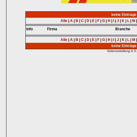
keine Einträg
Alle
|
A
|
B
|
C
|
D
|
E
|
F
|
G
|
H
|
I
|
J
|
K
|
L
|
M
Info
Firma
Branche
Alle
|
A
|
B
|
C
|
D
|
E
|
F
|
G
|
H
|
I
|
J
|
K
|
L
|
M
keine Einträg
Seitenerstellung in