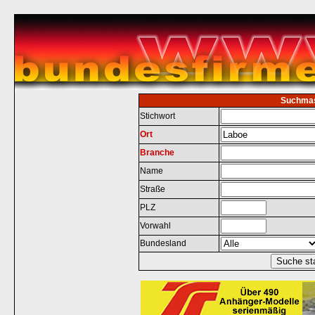
Suchma
Stichwort
Ort
Branche
Name
Straße
PLZ
Vorwahl
Bundesland