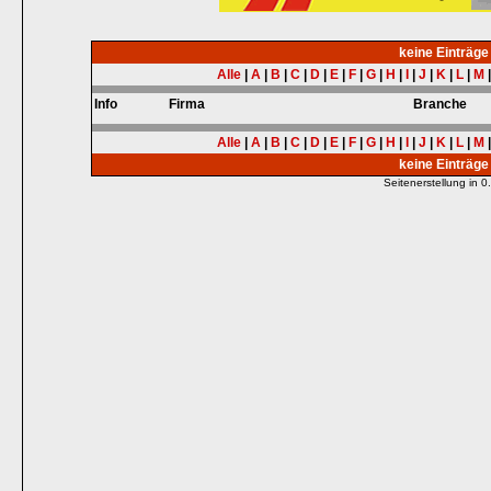
keine Einträg
Alle
|
A
|
B
|
C
|
D
|
E
|
F
|
G
|
H
|
I
|
J
|
K
|
L
|
M
Info
Firma
Branche
Alle
|
A
|
B
|
C
|
D
|
E
|
F
|
G
|
H
|
I
|
J
|
K
|
L
|
M
keine Einträg
Seitenerstellung in