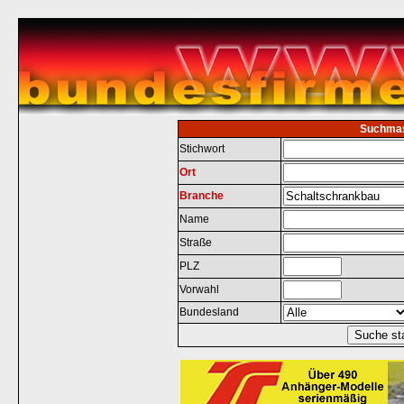
Suchma
Stichwort
Ort
Branche
Name
Straße
PLZ
Vorwahl
Bundesland