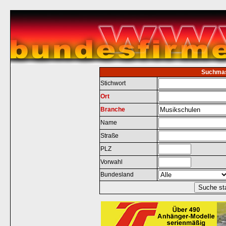
Suchma
Stichwort
Ort
Branche
Name
Straße
PLZ
Vorwahl
Bundesland