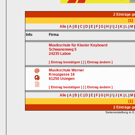
2 Einträge 
[1]
Alle
|
A
|
B
|
C
|
D
|
E
|
F
|
G
|
H
|
I
|
J
|
K
|
L
|
M
Info
Firma
Musikschule für Klavier Keyboard
Schwanenweg 5
24235
Laboe
|
[ Eintrag bestätigen ]
[ Eintrag ändern ]
Musikschule Werner
Kreuzgasse 16
61250
Usingen
|
[ Eintrag bestätigen ]
[ Eintrag ändern ]
Alle
|
A
|
B
|
C
|
D
|
E
|
F
|
G
|
H
|
I
|
J
|
K
|
L
|
M
[1]
2 Einträge 
Seitenerstellung in