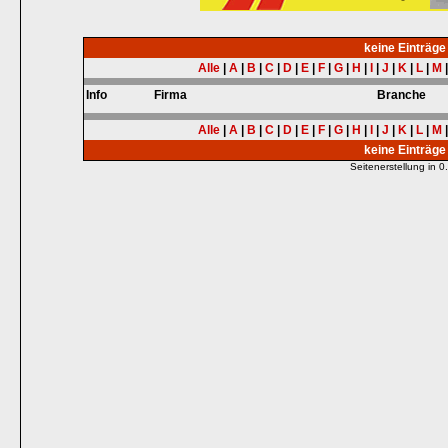
keine Einträg
Alle
|
A
|
B
|
C
|
D
|
E
|
F
|
G
|
H
|
I
|
J
|
K
|
L
|
M
Info
Firma
Branche
Alle
|
A
|
B
|
C
|
D
|
E
|
F
|
G
|
H
|
I
|
J
|
K
|
L
|
M
keine Einträg
Seitenerstellung in