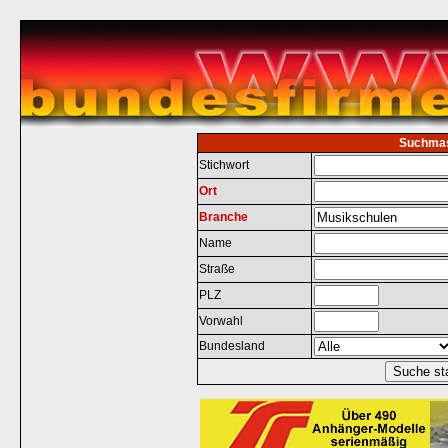
Suchma
Stichwort
Ort
Branche
Name
Straße
PLZ
Vorwahl
Bundesland