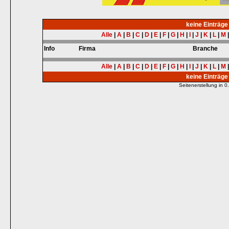
keine Einträg
Alle
|
A
|
B
|
C
|
D
|
E
|
F
|
G
|
H
|
I
|
J
|
K
|
L
|
M
Info
Firma
Branche
Alle
|
A
|
B
|
C
|
D
|
E
|
F
|
G
|
H
|
I
|
J
|
K
|
L
|
M
keine Einträg
Seitenerstellung in