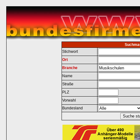
Suchma
Stichwort
Ort
Branche
Name
Straße
PLZ
Vorwahl
Bundesland