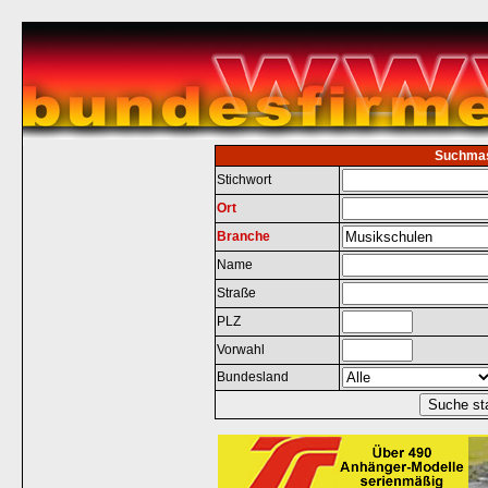
Suchma
Stichwort
Ort
Branche
Name
Straße
PLZ
Vorwahl
Bundesland