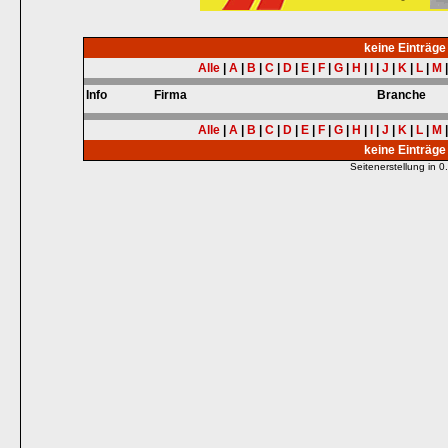
keine Einträg
Alle
|
A
|
B
|
C
|
D
|
E
|
F
|
G
|
H
|
I
|
J
|
K
|
L
|
M
Info
Firma
Branche
Alle
|
A
|
B
|
C
|
D
|
E
|
F
|
G
|
H
|
I
|
J
|
K
|
L
|
M
keine Einträg
Seitenerstellung in