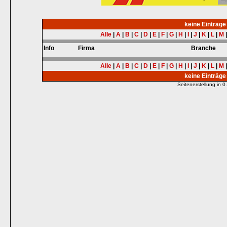
keine Einträg
Alle
|
A
|
B
|
C
|
D
|
E
|
F
|
G
|
H
|
I
|
J
|
K
|
L
|
M
Info
Firma
Branche
Alle
|
A
|
B
|
C
|
D
|
E
|
F
|
G
|
H
|
I
|
J
|
K
|
L
|
M
keine Einträg
Seitenerstellung in