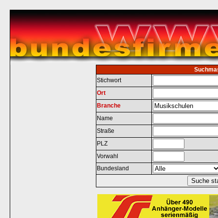
Suchma
Stichwort
Ort
Branche
Name
Straße
PLZ
Vorwahl
Bundesland