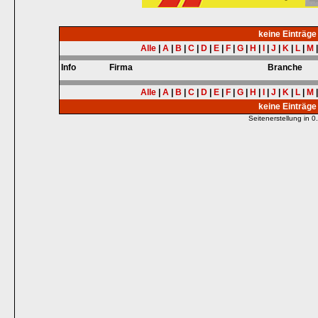
keine Einträg
Alle
|
A
|
B
|
C
|
D
|
E
|
F
|
G
|
H
|
I
|
J
|
K
|
L
|
M
Info
Firma
Branche
Alle
|
A
|
B
|
C
|
D
|
E
|
F
|
G
|
H
|
I
|
J
|
K
|
L
|
M
keine Einträg
Seitenerstellung in