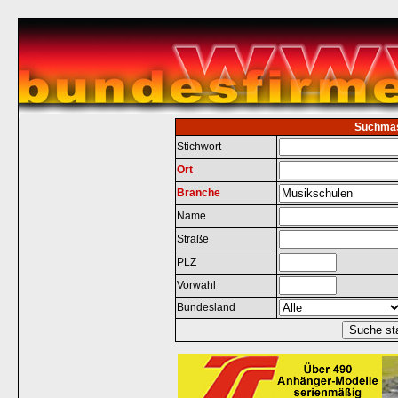
Suchma
Stichwort
Ort
Branche
Name
Straße
PLZ
Vorwahl
Bundesland