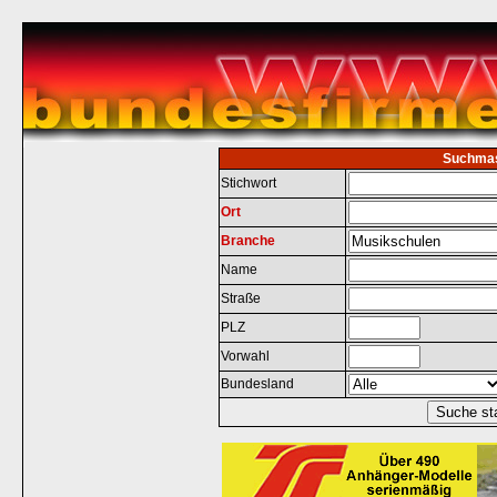
Suchma
Stichwort
Ort
Branche
Name
Straße
PLZ
Vorwahl
Bundesland