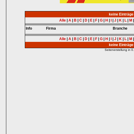
keine Einträg
Alle
|
A
|
B
|
C
|
D
|
E
|
F
|
G
|
H
|
I
|
J
|
K
|
L
|
M
Info
Firma
Branche
Alle
|
A
|
B
|
C
|
D
|
E
|
F
|
G
|
H
|
I
|
J
|
K
|
L
|
M
keine Einträg
Seitenerstellung in