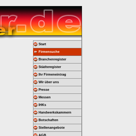
Start
Firmensuche
Branchenregister
Städteregister
Ihr Firmeneintrag
Wir über uns
Presse
Messen
IHKs
Handwerkskammern
Botschaften
Stellenangebote
AGB