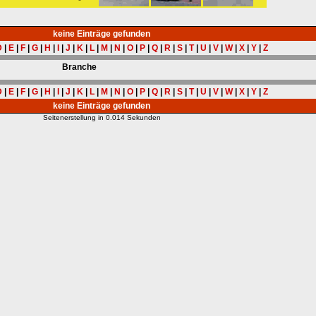
keine Einträge gefunden
D
|
E
|
F
|
G
|
H
|
I
|
J
|
K
|
L
|
M
|
N
|
O
|
P
|
Q
|
R
|
S
|
T
|
U
|
V
|
W
|
X
|
Y
|
Z
Branche
D
|
E
|
F
|
G
|
H
|
I
|
J
|
K
|
L
|
M
|
N
|
O
|
P
|
Q
|
R
|
S
|
T
|
U
|
V
|
W
|
X
|
Y
|
Z
keine Einträge gefunden
Seitenerstellung in 0.014 Sekunden