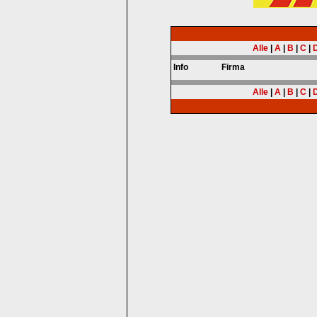
Alle
|
A
|
B
|
C
|
Info
Firma
Alle
|
A
|
B
|
C
|