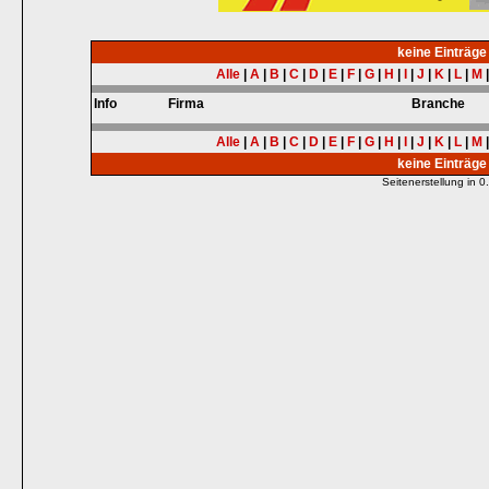
keine Einträg
Alle
|
A
|
B
|
C
|
D
|
E
|
F
|
G
|
H
|
I
|
J
|
K
|
L
|
M
Info
Firma
Branche
Alle
|
A
|
B
|
C
|
D
|
E
|
F
|
G
|
H
|
I
|
J
|
K
|
L
|
M
keine Einträg
Seitenerstellung in