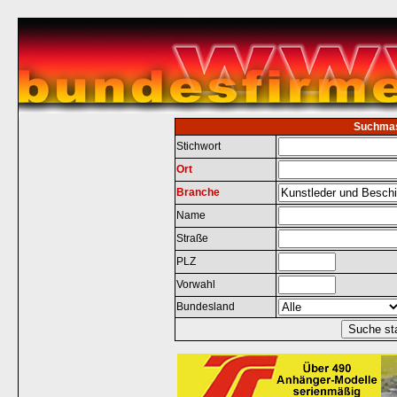
Suchma
Stichwort
Ort
Branche
Name
Straße
PLZ
Vorwahl
Bundesland