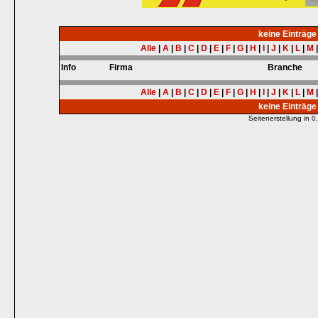
keine Einträg
Alle
|
A
|
B
|
C
|
D
|
E
|
F
|
G
|
H
|
I
|
J
|
K
|
L
|
M
Info
Firma
Branche
Alle
|
A
|
B
|
C
|
D
|
E
|
F
|
G
|
H
|
I
|
J
|
K
|
L
|
M
keine Einträg
Seitenerstellung in