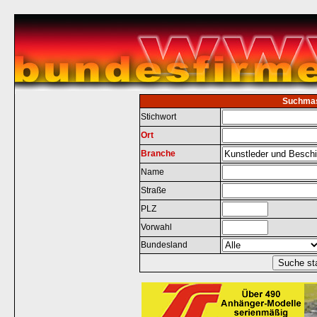
Suchma
Stichwort
Ort
Branche
Name
Straße
PLZ
Vorwahl
Bundesland