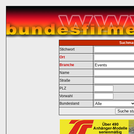
Suchma
Stichwort
Ort
Branche
Name
Straße
PLZ
Vorwahl
Bundesland