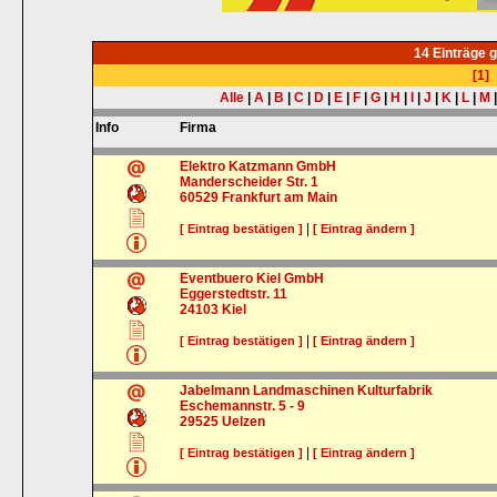
14 Einträge 
[1]
Alle
|
A
|
B
|
C
|
D
|
E
|
F
|
G
|
H
|
I
|
J
|
K
|
L
|
M
Info
Firma
Elektro Katzmann GmbH
Manderscheider Str. 1
60529
Frankfurt am Main
|
[ Eintrag bestätigen ]
[ Eintrag ändern ]
Eventbuero Kiel GmbH
Eggerstedtstr. 11
24103
Kiel
|
[ Eintrag bestätigen ]
[ Eintrag ändern ]
Jabelmann Landmaschinen Kulturfabrik
Eschemannstr. 5 - 9
29525
Uelzen
|
[ Eintrag bestätigen ]
[ Eintrag ändern ]