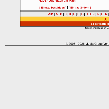
63067
Offenbach am Main
|
[ Eintrag bestätigen ]
[ Eintrag ändern ]
Alle
|
A
|
B
|
C
|
D
|
E
|
F
|
G
|
H
|
I
|
J
|
K
|
L
|
M
[1]
14 Einträge 
Seitenerstellung in
© 2005 - 2026 Media Group Ver