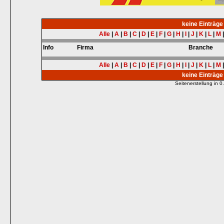
keine Einträg
Alle
|
A
|
B
|
C
|
D
|
E
|
F
|
G
|
H
|
I
|
J
|
K
|
L
|
M
Info
Firma
Branche
Alle
|
A
|
B
|
C
|
D
|
E
|
F
|
G
|
H
|
I
|
J
|
K
|
L
|
M
keine Einträg
Seitenerstellung in