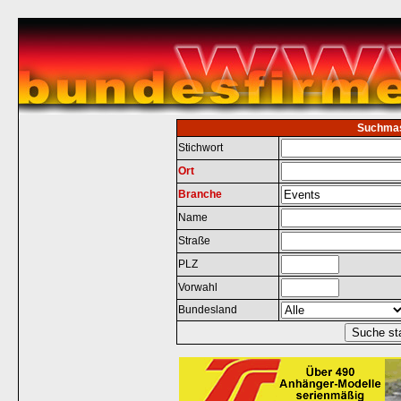
Suchma
Stichwort
Ort
Branche
Name
Straße
PLZ
Vorwahl
Bundesland