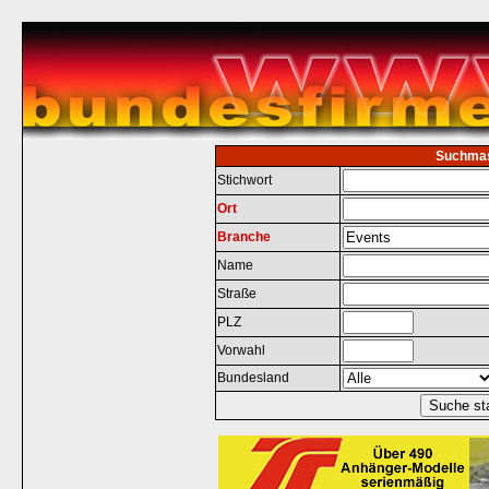
Suchma
Stichwort
Ort
Branche
Name
Straße
PLZ
Vorwahl
Bundesland