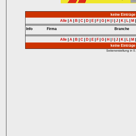
keine Einträg
Alle
|
A
|
B
|
C
|
D
|
E
|
F
|
G
|
H
|
I
|
J
|
K
|
L
|
M
Info
Firma
Branche
Alle
|
A
|
B
|
C
|
D
|
E
|
F
|
G
|
H
|
I
|
J
|
K
|
L
|
M
keine Einträg
Seitenerstellung in