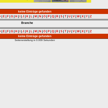
keine Einträge gefunden
D
|
E
|
F
|
G
|
H
|
I
|
J
|
K
|
L
|
M
|
N
|
O
|
P
|
Q
|
R
|
S
|
T
|
U
|
V
|
W
|
X
|
Y
|
Z
Branche
D
|
E
|
F
|
G
|
H
|
I
|
J
|
K
|
L
|
M
|
N
|
O
|
P
|
Q
|
R
|
S
|
T
|
U
|
V
|
W
|
X
|
Y
|
Z
keine Einträge gefunden
Seitenerstellung in 0.009 Sekunden