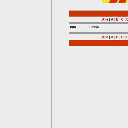
Alle
|
A
|
B
|
C
|
Info
Firma
Alle
|
A
|
B
|
C
|