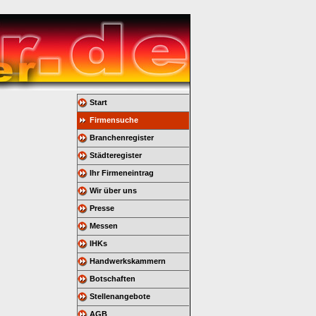
Start
Firmensuche
Branchenregister
Städteregister
Ihr Firmeneintrag
Wir über uns
Presse
Messen
IHKs
Handwerkskammern
Botschaften
Stellenangebote
AGB