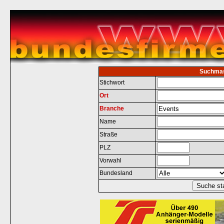
Suchma
Stichwort
Ort
Branche
Name
Straße
PLZ
Vorwahl
Bundesland