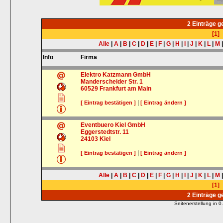
2 Einträge 
[1]
Alle
|
A
|
B
|
C
|
D
|
E
|
F
|
G
|
H
|
I
|
J
|
K
|
L
|
M
Info
Firma
Elektro Katzmann GmbH
Manderscheider Str. 1
60529
Frankfurt am Main
|
[ Eintrag bestätigen ]
[ Eintrag ändern ]
Eventbuero Kiel GmbH
Eggerstedtstr. 11
24103
Kiel
|
[ Eintrag bestätigen ]
[ Eintrag ändern ]
Alle
|
A
|
B
|
C
|
D
|
E
|
F
|
G
|
H
|
I
|
J
|
K
|
L
|
M
[1]
2 Einträge 
Seitenerstellung in