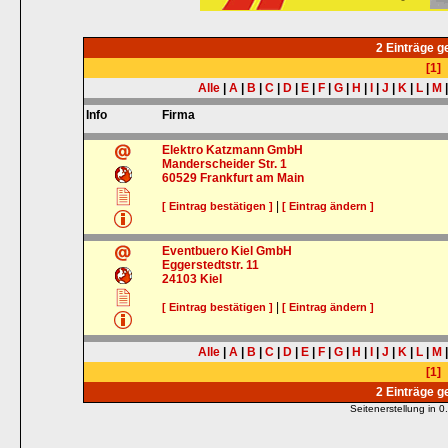
2 Einträge 
[1]
Alle
|
A
|
B
|
C
|
D
|
E
|
F
|
G
|
H
|
I
|
J
|
K
|
L
|
M
Info
Firma
Elektro Katzmann GmbH
Manderscheider Str. 1
60529
Frankfurt am Main
|
[ Eintrag bestätigen ]
[ Eintrag ändern ]
Eventbuero Kiel GmbH
Eggerstedtstr. 11
24103
Kiel
|
[ Eintrag bestätigen ]
[ Eintrag ändern ]
Alle
|
A
|
B
|
C
|
D
|
E
|
F
|
G
|
H
|
I
|
J
|
K
|
L
|
M
[1]
2 Einträge 
Seitenerstellung in