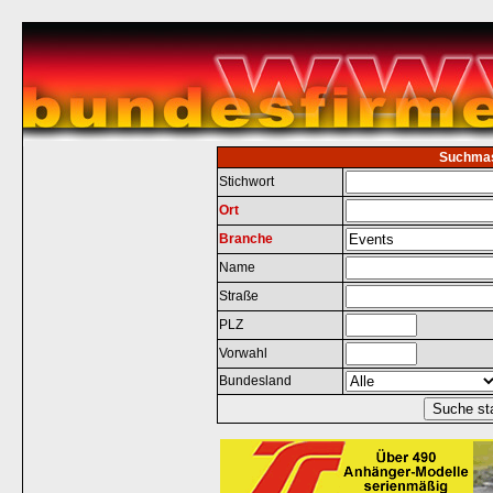
Suchma
Stichwort
Ort
Branche
Name
Straße
PLZ
Vorwahl
Bundesland